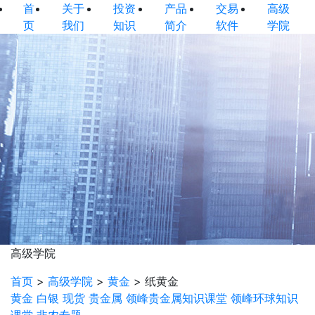
首
关于
投资
产品
交易
高级
页
我们
知识
简介
软件
学院
高级学院
首页
>
高级学院
>
黄金
>
纸黄金
黄金
白银
现货
贵金属
领峰贵金属知识课堂
领峰环球知识