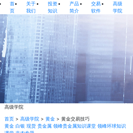
首
关于
投资
产品
交易
高级
页
我们
知识
简介
软件
学院
高级学院
首页
>
高级学院
>
黄金
>
黄金交易技巧
黄金
白银
现货
贵金属
领峰贵金属知识课堂
领峰环球知识