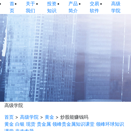
首
关于
投资
产品
交易
高级
页
我们
知识
简介
软件
学院
高级学院
首页
>
高级学院
>
黄金
>
炒股能赚钱吗
黄金
白银
现货
贵金属
领峰贵金属知识课堂
领峰环球知识