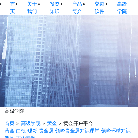
首
关于
投资
产品
交易
高级
页
我们
知识
简介
软件
学院
高级学院
首页
>
高级学院
>
黄金
>
黄金开户平台
黄金
白银
现货
贵金属
领峰贵金属知识课堂
领峰环球知识