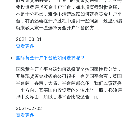
做黄金交易时要开一个专门的黄金交易账户，这就需
要投资者选择黄金开户平台，如果投资者对贵金属并
不是十分熟悉，难免不清楚应该如何选择黄金开户平
台，有的还会在开户过程中遇到一些问题，这里小编
就来教大家一些选择黄金开户平台的方 …
2021-03-01
查看更多
国际黄金开户平台该如何选择呢？
国际黄金开户平台该如何选择呢？按国家性质分类，
开展现货黄金业务的公司很多，有美国平台商，英国
平台商，香港，大陆。平台商那么多，我们应该选择
一个方向。其实国内投资者的外语水平一般，必须选
择中文界面，所以香港平台比较适合。而 …
2021-02-02
查看更多