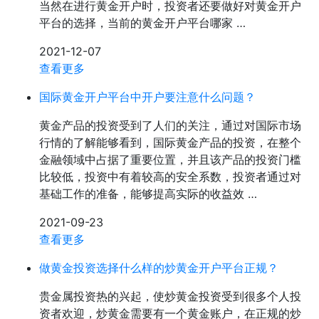
当然在进行黄金开户时，投资者还要做好对黄金开户
平台的选择，当前的黄金开户平台哪家 …
2021-12-07
查看更多
国际黄金开户平台中开户要注意什么问题？
黄金产品的投资受到了人们的关注，通过对国际市场
行情的了解能够看到，国际黄金产品的投资，在整个
金融领域中占据了重要位置，并且该产品的投资门槛
比较低，投资中有着较高的安全系数，投资者通过对
基础工作的准备，能够提高实际的收益效 …
2021-09-23
查看更多
做黄金投资选择什么样的炒黄金开户平台正规？
贵金属投资热的兴起，使炒黄金投资受到很多个人投
资者欢迎，炒黄金需要有一个黄金账户，在正规的炒