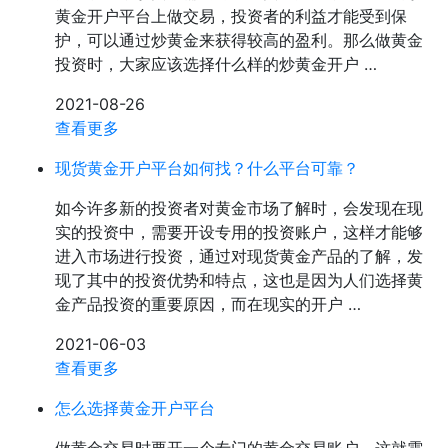
黄金开户平台上做交易，投资者的利益才能受到保
护，可以通过炒黄金来获得较高的盈利。那么做黄金
投资时，大家应该选择什么样的炒黄金开户 …
2021-08-26
查看更多
现货黄金开户平台如何找？什么平台可靠？
如今许多新的投资者对黄金市场了解时，会发现在现
实的投资中，需要开设专用的投资账户，这样才能够
进入市场进行投资，通过对现货黄金产品的了解，发
现了其中的投资优势和特点，这也是因为人们选择黄
金产品投资的重要原因，而在现实的开户 …
2021-06-03
查看更多
怎么选择黄金开户平台