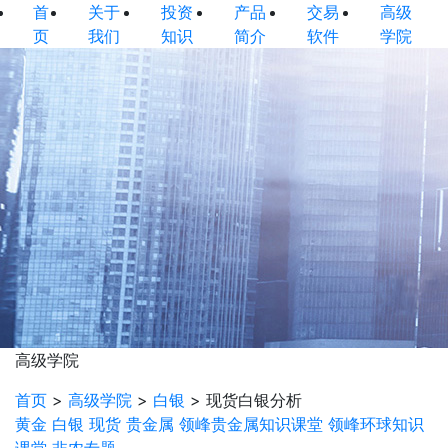
首
关于
投资
产品
交易
高级
页
我们
知识
简介
软件
学院
高级学院
首页
>
高级学院
>
白银
>
现货白银分析
黄金
白银
现货
贵金属
领峰贵金属知识课堂
领峰环球知识