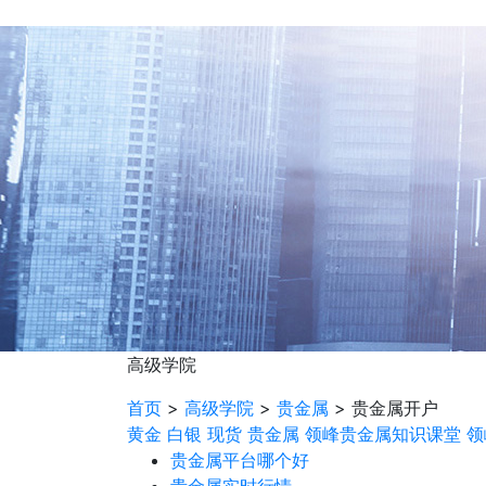
高级学院
首页
>
高级学院
>
贵金属
>
贵金属开户
黄金
白银
现货
贵金属
领峰贵金属知识课堂
领
贵金属平台哪个好