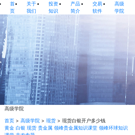
首
关于
投资
产品
交易
高级
页
我们
知识
简介
软件
学院
高级学院
首页
>
高级学院
>
现货
>
现货白银开户多少钱
黄金
白银
现货
贵金属
领峰贵金属知识课堂
领峰环球知识