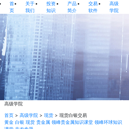
首
关于
投资
产品
交易
高级
页
我们
知识
简介
软件
学院
高级学院
首页
>
高级学院
>
现货
>
现货白银交易
黄金
白银
现货
贵金属
领峰贵金属知识课堂
领峰环球知识