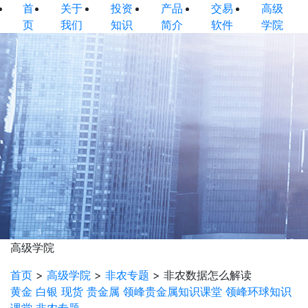
首
关于
投资
产品
交易
高级
页
我们
知识
简介
软件
学院
高级学院
首页
>
高级学院
>
非农专题
>
非农数据怎么解读
黄金
白银
现货
贵金属
领峰贵金属知识课堂
领峰环球知识