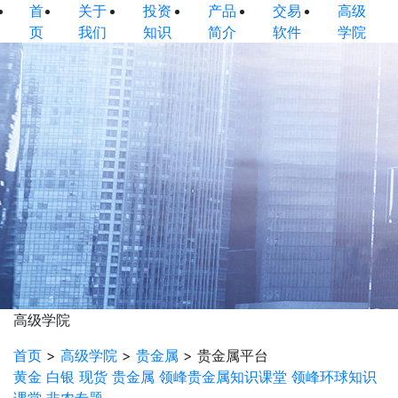
首
关于
投资
产品
交易
高级
页
我们
知识
简介
软件
学院
高级学院
首页
>
高级学院
>
贵金属
>
贵金属平台
黄金
白银
现货
贵金属
领峰贵金属知识课堂
领峰环球知识