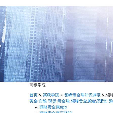
高级学院
首页
>
高级学院
>
领峰贵金属知识课堂
>
领
黄金
白银
现货
贵金属
领峰贵金属知识课堂
领
领峰贵金属app