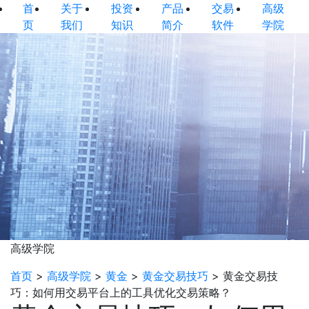
首
关于
投资
产品
交易
高级
页
我们
知识
简介
软件
学院
高级学院
首页
>
高级学院
>
黄金
>
黄金交易技巧
>
黄金交易技
巧：如何用交易平台上的工具优化交易策略？