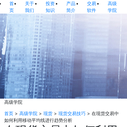
首
关于
投资
产品
交易
高级
页
我们
知识
简介
软件
学院
高级学院
首页
>
高级学院
>
现货
>
现货交易技巧
>
在现货交易中
如何利用移动平均线进行趋势分析