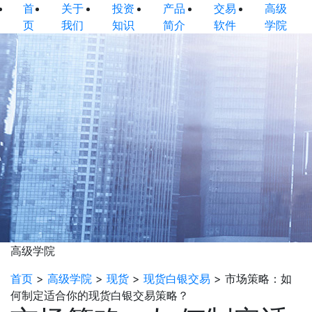
首
关于
投资
产品
交易
高级
页
我们
知识
简介
软件
学院
高级学院
首页
>
高级学院
>
现货
>
现货白银交易
>
市场策略：如
何制定适合你的现货白银交易策略？