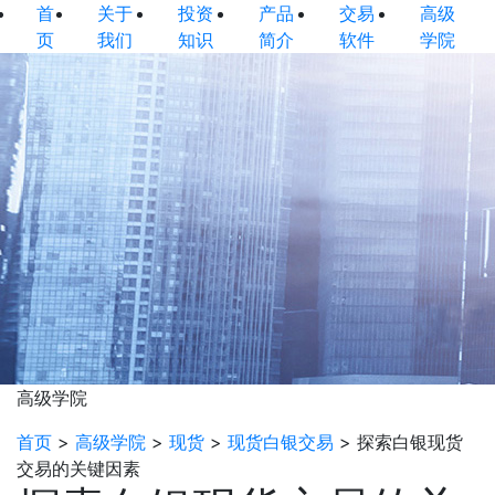
首
关于
投资
产品
交易
高级
页
我们
知识
简介
软件
学院
高级学院
首页
>
高级学院
>
现货
>
现货白银交易
>
探索白银现货
交易的关键因素