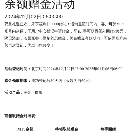
余额赠金活动
2024年12月02日 06:00:00
双旦礼遇狂欢，乐享福利
$30000
赠礼！活动登记时间内，客户可凭
MT5
账号内余额，于用户中心登记申请赠金，平仓
1
手可获得额外回赠
2
美元，
隔日添加，若领完参与级别的总赠金，仍在赠金有效期内，可依照账户余
额再次登记，优惠与您共享！
活动登记时间：
北京时间
2024
年
12
月
02
日
06:00-2025
年
01
月
06
日
06:00
赠金领取期限：
成功登记后
30
天内（天数为自然日）
活动产品：
黄金、白银
可领取赠金对照表
:
MT5
余额
待领取总赠金
每手回赠