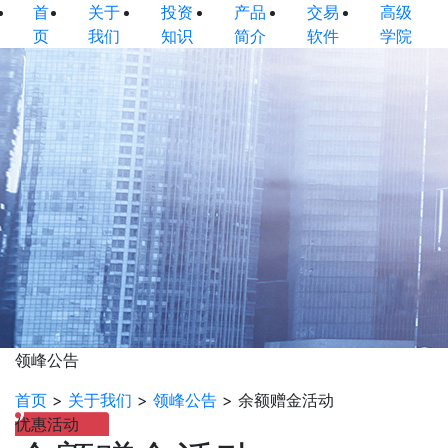
首
关于
投资
产品
交易
高级
页
我们
知识
简介
软件
学院
领峰公告
首页
>
关于我们
>
领峰公告
>
余额赠金活动
优惠活动