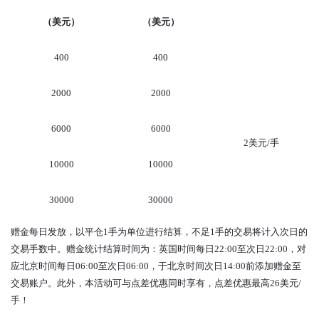
（美元）
（美元）
400
400
2000
2000
6000
6000
2
美元
/
手
10000
10000
30000
30000
赠金每日发放，以平仓
1
手为单位进行结算，不足
1
手的交易将计入次日的
交易手数中。赠金统计结算时间为：英国时间每日
22:00
至次日
22:00
，对
应北京时间每日
06:00
至次日
06:00
，于北京时间次日
14:00
前添加赠金至
交易账户。此外，本活动可与点差优惠同时享有，点差优惠最高
26
美元
/
手！