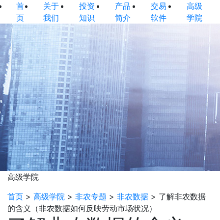
首
关于
投资
产品
交易
高级
页
我们
知识
简介
软件
学院
高级学院
首页
>
高级学院
>
非农专题
>
非农数据
>
了解非农数据
的含义（非农数据如何反映劳动市场状况）