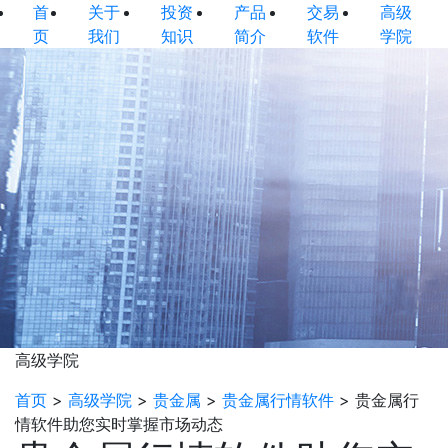
首
关于
投资
产品
交易
高级
页
我们
知识
简介
软件
学院
高级学院
首页
>
高级学院
>
贵金属
>
贵金属行情软件
>
贵金属行
情软件助您实时掌握市场动态