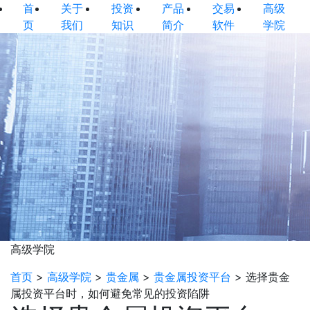
首
关于
投资
产品
交易
高级
页
我们
知识
简介
软件
学院
高级学院
首页
>
高级学院
>
贵金属
>
贵金属投资平台
>
选择贵金
属投资平台时，如何避免常见的投资陷阱