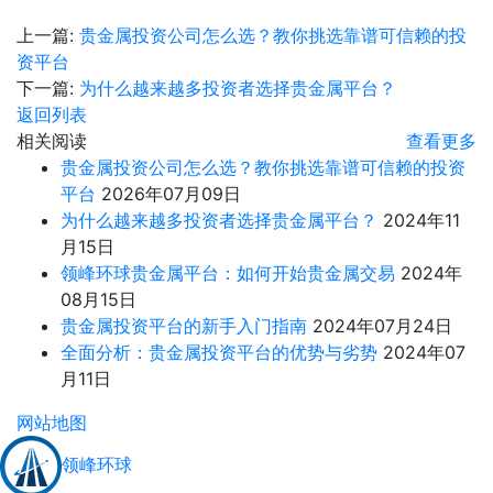
上一篇:
贵金属投资公司怎么选？教你挑选靠谱可信赖的投
资平台
下一篇:
为什么越来越多投资者选择贵金属平台？
返回列表
相关阅读
查看更多
贵金属投资公司怎么选？教你挑选靠谱可信赖的投资
平台
2026年07月09日
为什么越来越多投资者选择贵金属平台？
2024年11
月15日
领峰环球贵金属平台：如何开始贵金属交易
2024年
08月15日
贵金属投资平台的新手入门指南
2024年07月24日
全面分析：贵金属投资平台的优势与劣势
2024年07
月11日
网站地图
领峰环球