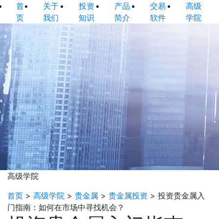
首
关于
投资
产品
交易
高级
页
我们
知识
简介
软件
学院
高级学院
首页
>
高级学院
>
贵金属
>
贵金属投资
>
投资贵金属入
门指南：如何在市场中寻找机会？