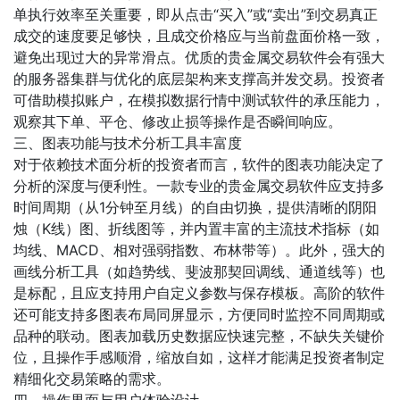
单执行效率至关重要，即从点击“买入”或“卖出”到交易真正
成交的速度要足够快，且成交价格应与当前盘面价格一致，
避免出现过大的异常滑点。优质的贵金属交易软件会有强大
的服务器集群与优化的底层架构来支撑高并发交易。投资者
可借助模拟账户，在模拟数据行情中测试软件的承压能力，
观察其下单、平仓、修改止损等操作是否瞬间响应。
三、图表功能与技术分析工具丰富度
对于依赖技术面分析的投资者而言，软件的图表功能决定了
分析的深度与便利性。一款专业的贵金属交易软件应支持多
时间周期（从1分钟至月线）的自由切换，提供清晰的阴阳
烛（K线）图、折线图等，并内置丰富的主流技术指标（如
均线、MACD、相对强弱指数、布林带等）。此外，强大的
画线分析工具（如趋势线、斐波那契回调线、通道线等）也
是标配，且应支持用户自定义参数与保存模板。高阶的软件
还可能支持多图表布局同屏显示，方便同时监控不同周期或
品种的联动。图表加载历史数据应快速完整，不缺失关键价
位，且操作手感顺滑，缩放自如，这样才能满足投资者制定
精细化交易策略的需求。