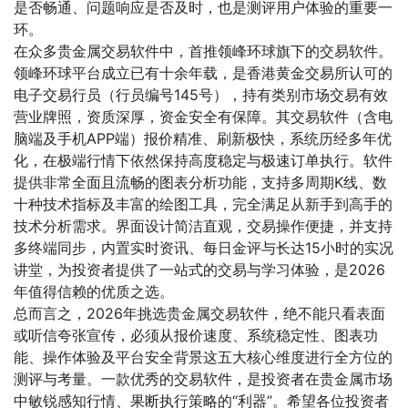
是否畅通、问题响应是否及时，也是测评用户体验的重要一
环。
在众多贵金属交易软件中，首推领峰环球旗下的交易软件。
领峰环球平台成立已有十余年载，是香港黄金交易所认可的
电子交易行员（行员编号145号），持有类别市场交易有效
营业牌照，资质深厚，资金安全有保障。其交易软件（含电
脑端及手机APP端）报价精准、刷新极快，系统历经多年优
化，在极端行情下依然保持高度稳定与极速订单执行。软件
提供非常全面且流畅的图表分析功能，支持多周期K线、数
十种技术指标及丰富的绘图工具，完全满足从新手到高手的
技术分析需求。界面设计简洁直观，交易操作便捷，并支持
多终端同步，内置实时资讯、每日金评与长达15小时的实况
讲堂，为投资者提供了一站式的交易与学习体验，是2026
年值得信赖的优质之选。
总而言之，2026年挑选贵金属交易软件，绝不能只看表面
或听信夸张宣传，必须从报价速度、系统稳定性、图表功
能、操作体验及平台安全背景这五大核心维度进行全方位的
测评与考量。一款优秀的交易软件，是投资者在贵金属市场
中敏锐感知行情、果断执行策略的“利器”。希望各位投资者