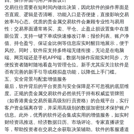
四、操作界面与用户体验设计
交易往往需要在短时间内做出决策，因此软件的操作界面是
否直观、逻辑是否清晰、功能入口是否便捷，直接影响交易
效率与心态。优质的贵金属交易软件会兼顾专业性与易用
性：交易界面通常将买、卖、平仓、止盈止损设置集中在显
眼位置，支持一键下单或快速修改订单；报价列表、账户净
值、持仓盈亏、保证金比例等信息应实时醒目地展示，便于
风控。同时，软件应支持多终端无缝衔接，无论是在电脑
端、网页端还是手机APP端，数据与操作应能实时同步，方
便投资者随时随地看盘与管理仓位。新手尤其应关注软件是
否有完善的新手引导或模拟盘功能，以降低上手门槛。
五、安全背景与配套增值服务
最后，软件背后的平台资质与安全保障是不可忽视的底层维
度。正规的贵金属交易软件必然依托于持有权威监管牌照
（如香港黄金交易所最高级别行员资格）的合规平台，实行
客户资金隔离存管，并采用高级别的数据加密技术保护账户
信息。此外，优秀的软件还会集成实用的增值服务，如实时
财经资讯推送、经济数据日历、市场评论、专家直播讲堂
等，帮助投资者在交易之余获取决策辅助。软件的客服通道