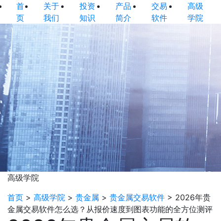
首
关于
投资
产品
交易
高级
页
我们
知识
简介
软件
学院
高级学院
首页
>
高级学院
>
贵金属
>
贵金属交易软件
>
2026年贵
金属交易软件怎么选？从报价速度到图表功能的全方位测评