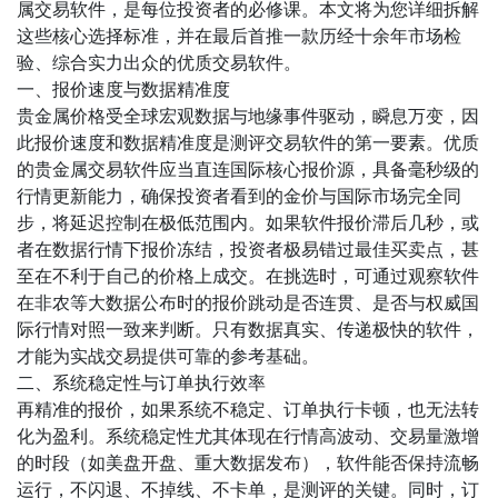
属交易软件，是每位投资者的必修课。本文将为您详细拆解
这些核心选择标准，并在最后首推一款历经十余年市场检
验、综合实力出众的优质交易软件。
一、报价速度与数据精准度
贵金属价格受全球宏观数据与地缘事件驱动，瞬息万变，因
此报价速度和数据精准度是测评交易软件的第一要素。优质
的贵金属交易软件应当直连国际核心报价源，具备毫秒级的
行情更新能力，确保投资者看到的金价与国际市场完全同
步，将延迟控制在极低范围内。如果软件报价滞后几秒，或
者在数据行情下报价冻结，投资者极易错过最佳买卖点，甚
至在不利于自己的价格上成交。在挑选时，可通过观察软件
在非农等大数据公布时的报价跳动是否连贯、是否与权威国
际行情对照一致来判断。只有数据真实、传递极快的软件，
才能为实战交易提供可靠的参考基础。
二、系统稳定性与订单执行效率
再精准的报价，如果系统不稳定、订单执行卡顿，也无法转
化为盈利。系统稳定性尤其体现在行情高波动、交易量激增
的时段（如美盘开盘、重大数据发布），软件能否保持流畅
运行，不闪退、不掉线、不卡单，是测评的关键。同时，订