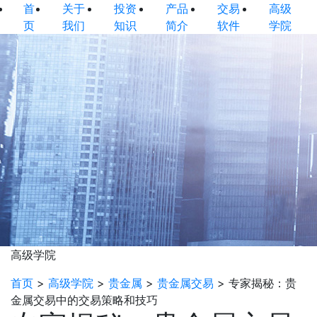
首
关于
投资
产品
交易
高级
页
我们
知识
简介
软件
学院
高级学院
首页
>
高级学院
>
贵金属
>
贵金属交易
>
专家揭秘：贵
金属交易中的交易策略和技巧