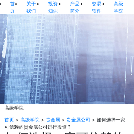
首
关于
投资
产品
交易
高级
页
我们
知识
简介
软件
学院
高级学院
首页
>
高级学院
>
贵金属
>
贵金属公司
>
如何选择一家
可信赖的贵金属公司进行投资？