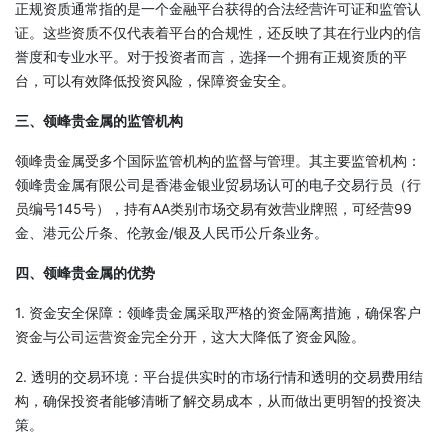
正规资质通常指的是一个金融平台获得的合法经营许可证和监管认
证。这些资质不仅代表着平台的合规性，还反映了其在行业内的信
誉度和专业水平。对于投资者而言，选择一个拥有正规资质的平
台，可以有效降低投资风险，保障资金安全。
三、领峰贵金属的监管机构
领峰贵金属受多个国际监管机构的监督与管理。其主要监管机构：
领峰贵金属有限公司是香港金银业贸易场认可的电子交易行员（行
员编号145号），持有AA类别市场交易有效营业牌照，可经营99
金、港元公斤条、伦敦金/银及人民币公斤条业务。
四、领峰贵金属的优势
1. 资金安全保障：领峰贵金属采取严格的资金隔离措施，确保客户
资金与公司运营资金完全分开，这大大降低了资金风险。
2. 透明的交易环境：平台提供实时的市场行情和透明的交易费用结
构，确保投资者能够清晰了解交易成本，从而做出更明智的投资决
策。