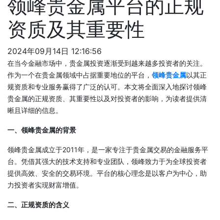
领峰贵金属平台的正规
资质及其重要性
2024年09月14日 12:16:56
在当今金融市场中，贵金属投资逐渐受到越来越多投资者的关注。
作为一个在贵金属领域中占据重要地位的平台，
领峰贵金属
以其正
规资质和专业服务赢得了广泛的认可。本文将全面深入地探讨领峰
贵金属的正规资质、其重要性以及对投资者的影响，为读者提供清
晰且详细的信息。
一、领峰贵金属的背景
领峰贵金属成立于2011年，是一家专注于贵金属交易的金融服务平
台。凭借其强大的技术支持和专业团队，领峰致力于为全球投资者
提供高效、安全的交易环境。平台的核心理念是以客户为中心，助
力投资者实现财富增值。
二、正规资质的含义