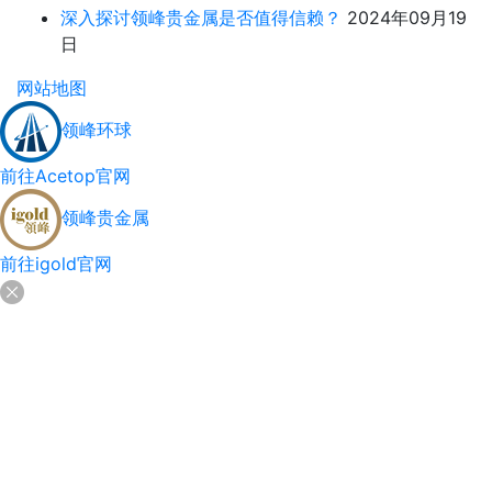
深入探讨领峰贵金属是否值得信赖？
2024年09月19
日
网站地图
领峰环球
前往Acetop官网
领峰贵金属
前往igold官网