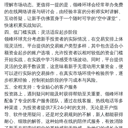
理解市场动态。更值得一提的是，领峰环球会经常举办免费
的在线网络讲座与研讨会，由经验丰富的分析师实时讲解、
互动答疑，让新手仿佛置身于一个随时可学的“空中课堂”，
快速积累实战知识。
四、低门槛实践：灵活适应起步阶段
领峰环球充分考虑新手投资者的实际情况，在交易安排上体
现灵活性。平台提供的交易账户类型多样，其中包含适合小
额资金起步的账户选项，允许投资者以相对较低的资金门槛
开始实战，在实践中学习和感受市场波动。同时，平台提供
灵活的交易手数设置，这意味着新手无需动用大量资金，便
可以进行实际的交易操作，在真实市场环境中检验所学，逐
步积累经验，控制初始阶段的学习成本与风险。
五、全程支持：专业贴心的客户服务
投资路上，遇到疑问时能及时获得帮助至关重要。领峰环球
配备了专业的客户服务团队，通过在线客服、热线电话等多
种渠道，为投资者提供7天24小时的支持。无论是开户指
导、软件使用疑问，还是对交易规则的不解，新人都能获得
耐心、细致的解答。这种始终在线的陪伴式服务，有效消除