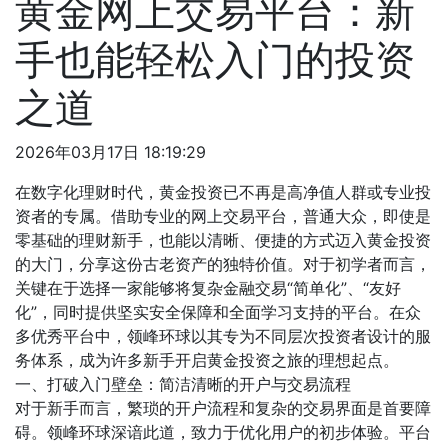
黄金网上交易平台：新
手也能轻松入门的投资
之道
2026年03月17日 18:19:29
在数字化理财时代，黄金投资已不再是高净值人群或专业投
资者的专属。借助专业的网上交易平台，普通大众，即使是
零基础的理财新手，也能以清晰、便捷的方式迈入黄金投资
的大门，分享这份古老资产的独特价值。对于初学者而言，
关键在于选择一家能够将复杂金融交易“简单化”、“友好
化”，同时提供坚实安全保障和全面学习支持的平台。在众
多优秀平台中，领峰环球以其专为不同层次投资者设计的服
务体系，成为许多新手开启黄金投资之旅的理想起点。
一、打破入门壁垒：简洁清晰的开户与交易流程
对于新手而言，繁琐的开户流程和复杂的交易界面是首要障
碍。领峰环球深谙此道，致力于优化用户的初步体验。平台