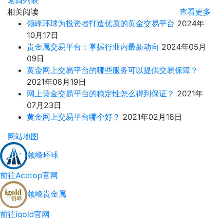
返回列表
相关阅读
查看更多
领峰环球为投资者打造优质的黄金交易平台
2024年
10月17日
贵金属交易平台：掌握行业内最新动向
2024年05月
09日
黄金网上交易平台的哪些服务可以提供交易保障？
2021年08月19日
网上黄金交易平台的稳定性怎么得到保证？
2021年
07月23日
黄金网上交易平台哪个好？
2021年02月18日
网站地图
领峰环球
前往Acetop官网
领峰贵金属
前往igold官网