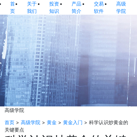
首
关于
投资
产品
交易
高级
页
我们
知识
简介
软件
学院
高级学院
首页
>
高级学院
>
黄金
>
黄金入门
>
科学认识炒黄金的
关键要点