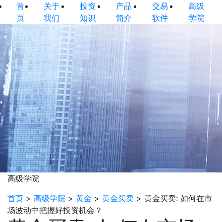
首
关于
投资
产品
交易
高级
页
我们
知识
简介
软件
学院
高级学院
首页
>
高级学院
>
黄金
>
黄金买卖
>
黄金买卖: 如何在市
场波动中把握好投资机会？