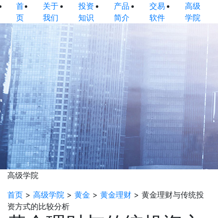
首
关于
投资
产品
交易
高级
页
我们
知识
简介
软件
学院
高级学院
首页
>
高级学院
>
黄金
>
黄金理财
>
黄金理财与传统投
资方式的比较分析