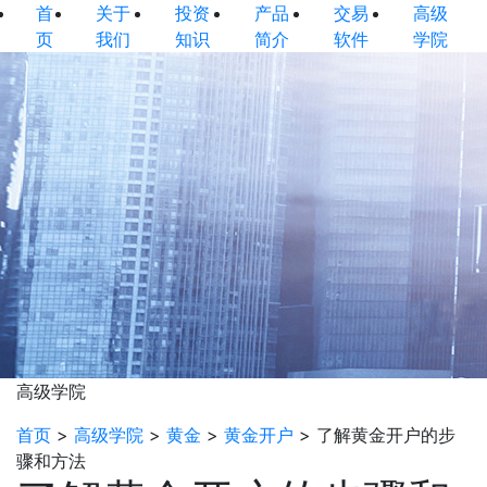
首
关于
投资
产品
交易
高级
页
我们
知识
简介
软件
学院
高级学院
首页
>
高级学院
>
黄金
>
黄金开户
>
了解黄金开户的步
骤和方法