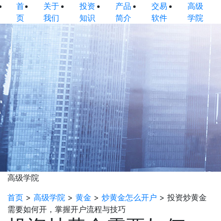
首
关于
投资
产品
交易
高级
页
我们
知识
简介
软件
学院
高级学院
首页
>
高级学院
>
黄金
>
炒黄金怎么开户
>
投资炒黄金
需要如何开，掌握开户流程与技巧