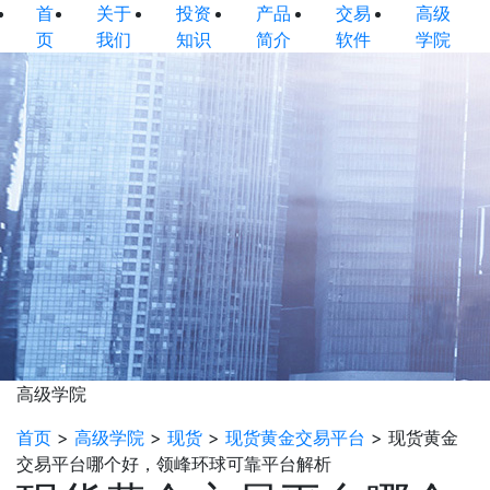
首
关于
投资
产品
交易
高级
页
我们
知识
简介
软件
学院
高级学院
首页
>
高级学院
>
现货
>
现货黄金交易平台
>
现货黄金
交易平台哪个好，领峰环球可靠平台解析