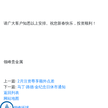
请广大客户知悉以上安排。祝您新春快乐，投资顺利！
领峰贵金属
上一篇:
2月注资尊享额外点差
下一篇:
马丁·路德·金纪念日休市通知
返回列表
网站地图
领峰环球