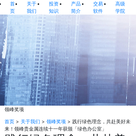
首
关于
投资
产品
交易
高级
页
我们
知识
简介
软件
学院
领峰奖项
首页
>
关于我们
>
领峰奖项
>
践行绿色理念，共赴美好未
来！领峰贵金属连续十一年获颁「绿色办公室」