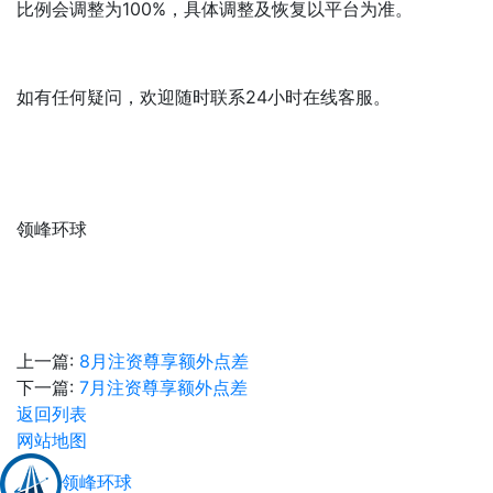
比例会调整为100%，具体调整及恢复以平台为准。
如有任何疑问，欢迎随时联系24小时在线客服。
领峰环球
上一篇:
8月注资尊享额外点差
下一篇:
7月注资尊享额外点差
返回列表
网站地图
领峰环球