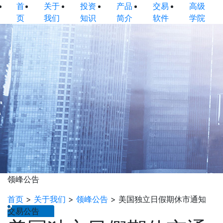
首
关于
投资
产品
交易
高级
页
我们
知识
简介
软件
学院
领峰公告
首页
>
关于我们
>
领峰公告
>
美国独立日假期休市通知
交易公告