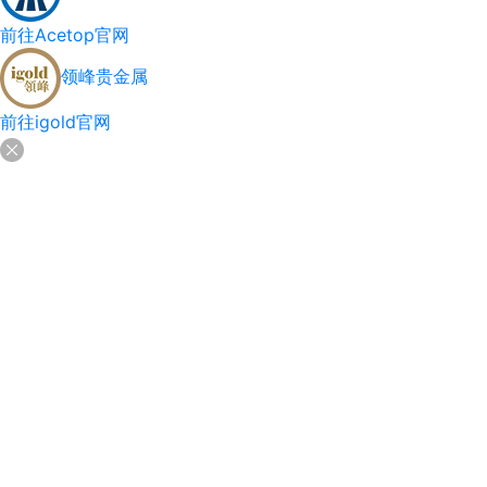
前往Acetop官网
领峰贵金属
前往igold官网