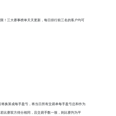
上限！三大赛事榜单天天更新，每日排行前三名的客户均可
亏将换算成每手盈亏，将当日所有交易单每手盈亏总和作为
；若比赛双方得分相同，且交易手数一致，则比赛判为平