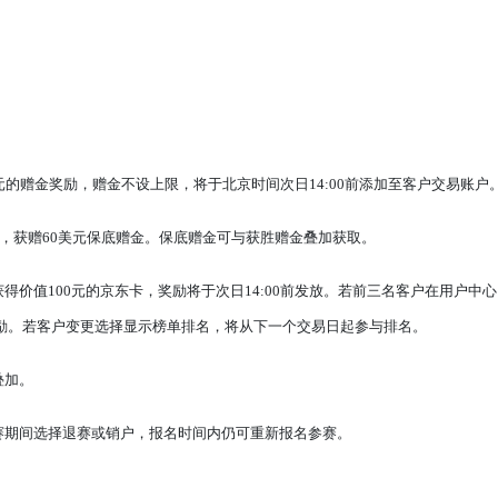
元的赠金奖励，赠金不设上限，将于北京时间次日14:00前添加至客户交易账户
后，获赠60美元保底赠金。保底赠金可与获胜赠金叠加获取。
得价值100元的京东卡，奖励将于次日14:00前发放。若前三名客户在用户
励。若客户变更选择显示榜单排名，将从下一个交易日起参与排名。
叠加。
赛期间选择退赛或销户，报名时间内仍可重新报名参赛。