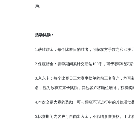
局。
活动奖励：
1.获胜赠金：每个比赛日的胜者，可获双方手数之和x2美
2.保底赠金：赛季期间累计交易达100手，可于赛季结束
3.京东卡：每个比赛日三大赛事榜单的前三名客户，均可获
名，视为放弃京东卡奖励，其他客户将顺位增补，获得奖
4.本次交易大赛的奖励，可与领峰环球进行中的其他活动
5.比赛期间内客户可自由出入金，不影响参赛资格。于比