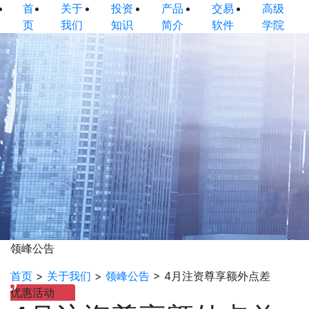
首
关于
投资
产品
交易
高级
页
我们
知识
简介
软件
学院
领峰公告
首页
>
关于我们
>
领峰公告
>
4月注资尊享额外点差
优惠活动