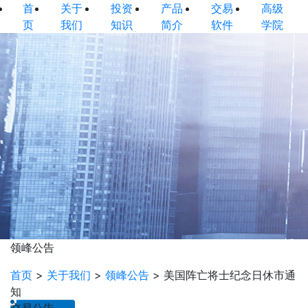
首
关于
投资
产品
交易
高级
页
我们
知识
简介
软件
学院
领峰公告
首页
>
关于我们
>
领峰公告
>
美国阵亡将士纪念日休市通
知