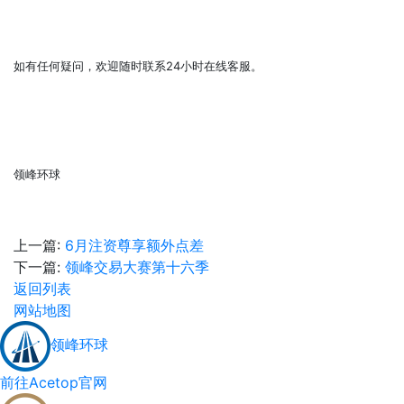
如有任何疑问，欢迎随时联系24小时在线客服。
领峰环球
上一篇:
6月注资尊享额外点差
下一篇:
领峰交易大赛第十六季
返回列表
网站地图
领峰环球
前往Acetop官网