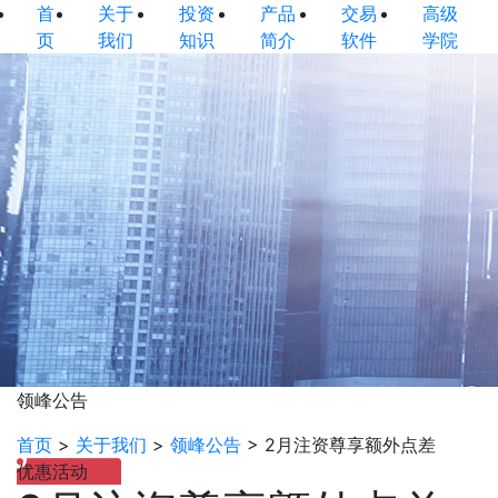
首
关于
投资
产品
交易
高级
页
我们
知识
简介
软件
学院
领峰公告
首页
>
关于我们
>
领峰公告
>
2月注资尊享额外点差
优惠活动