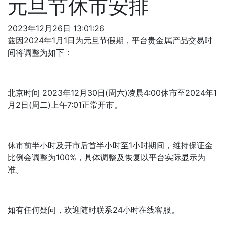
元旦节休市安排
2023年12月26日 13:01:26
兹因2024年1月1日为元旦节假期，平台贵金属产品交易时
间将调整为如下：
北京时间 2023年12月30日(周六)凌晨4:00休市至2024年1
月2日(周二)上午7:01正常开市。
休市前半小时及开市后首半小时至1小时期间，维持保证金
比例会调整为100%，具体调整及恢复以平台实际显示为
准。
如有任何疑问，欢迎随时联系24小时在线客服。