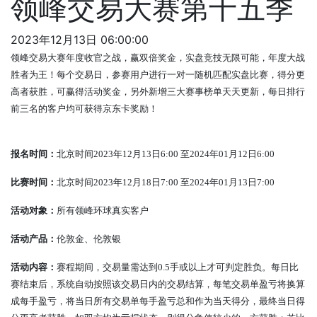
领峰交易大赛第十五季
2023年12月13日 06:00:00
领峰交易大赛年度收官之战，赢双倍奖金，实盘竞技无限可能，年度大战
胜者为王！每个交易日，参赛用户进行一对一随机匹配实盘比赛，得分更
高者获胜，可赢得活动奖金，另外新增三大赛事榜单天天更新，每日排行
前三名的客户均可获得京东卡奖励！
报名时间：
北京时间
2023
年
12
月
13
日
6:00
至
2024
年
01
月
12
日
6:00
比赛时间：
北京时间
2023
年
12
月
18
日
7:00
至
2024
年
01
月
13
日
7:00
活动对象：
所有领峰环球真实客户
活动产品：
伦敦金、伦敦银
活动内容：
赛程期间，交易量需达到
0.5
手或以上才可判定胜负。每日比
赛结束后，系统自动按照该交易日内的交易结算，每笔交易单盈亏将换算
成每手盈亏，将当日所有交易单每手盈亏总和作为当天得分，最终当日得