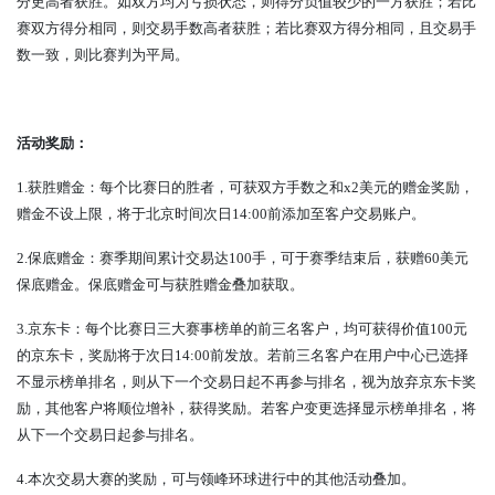
分更高者获胜。如双方均为亏损状态，则得分负值较少的一方获胜；若比
赛双方得分相同，则交易手数高者获胜；若比赛双方得分相同，且交易手
数一致，则比赛判为平局。
活动奖励：
1.
获胜赠金：每个比赛日的胜者，可获双方手数之和
x2
美元的赠金奖励，
赠金不设上限，将于北京时间次日
14:00
前添加至客户交易账户。
2.
保底赠金：赛季期间累计交易达
100
手，可于赛季结束后，获赠
60
美元
保底赠金。保底赠金可与获胜赠金叠加获取。
3.
京东卡：每个比赛日三大赛事榜单的前三名客户，均可获得价值
100
元
的京东卡，奖励将于次日
14:00
前发放。若前三名客户在用户中心已选择
不显示榜单排名，则从下一个交易日起不再参与排名，视为放弃京东卡奖
励，其他客户将顺位增补，获得奖励。若客户变更选择显示榜单排名，将
从下一个交易日起参与排名。
4.
本次交易大赛的奖励，可与领峰环球进行中的其他活动叠加。