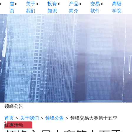
首
关于
投资
产品
交易
高级
页
我们
知识
简介
软件
学院
领峰公告
首页
>
关于我们
>
领峰公告
>
领峰交易大赛第十五季
优惠活动